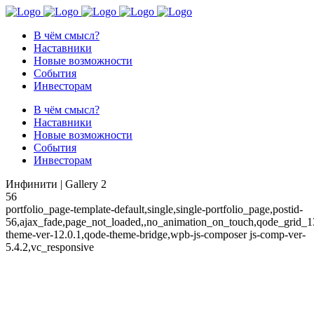
В чём смысл?
Наставники
Новые возможности
События
Инвесторам
В чём смысл?
Наставники
Новые возможности
События
Инвесторам
Инфинити | Gallery 2
56
portfolio_page-template-default,single,single-portfolio_page,postid-
56,ajax_fade,page_not_loaded,,no_animation_on_touch,qode_grid_1
theme-ver-12.0.1,qode-theme-bridge,wpb-js-composer js-comp-ver-
5.4.2,vc_responsive