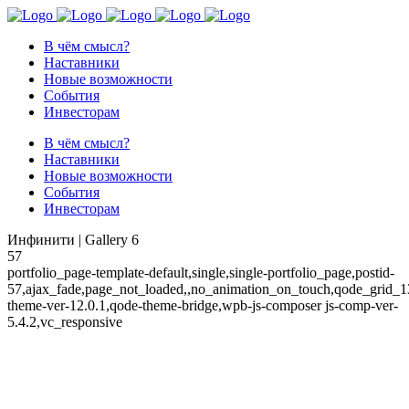
В чём смысл?
Наставники
Новые возможности
События
Инвесторам
В чём смысл?
Наставники
Новые возможности
События
Инвесторам
Инфинити | Gallery 6
57
portfolio_page-template-default,single,single-portfolio_page,postid-
57,ajax_fade,page_not_loaded,,no_animation_on_touch,qode_grid_1
theme-ver-12.0.1,qode-theme-bridge,wpb-js-composer js-comp-ver-
5.4.2,vc_responsive